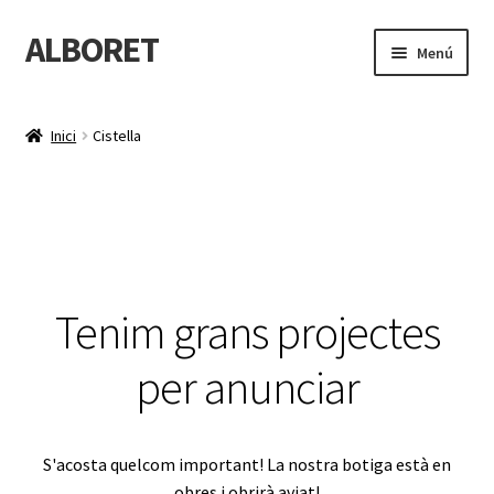
ALBORET
Salta
Vés
Menú
a
al
navegació
contingut
Inici
Inici
Cistella
Botiga
El projecte
Contacta
Tenim grans projectes
Blog
per anunciar
S'acosta quelcom important! La nostra botiga està en
obres i obrirà aviat!