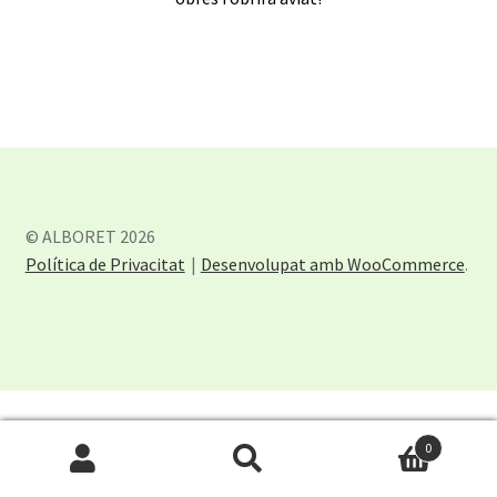
© ALBORET 2026
Política de Privacitat
Desenvolupat amb WooCommerce
.
0
Cerca:
Cerca